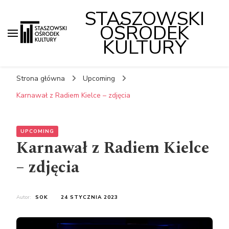
STASZOWSKI
OŚRODEK
KULTURY
Strona główna
Upcoming
Karnawał z Radiem Kielce – zdjęcia
UPCOMING
Karnawał z Radiem Kielce
– zdjęcia
Autor:
SOK
24 STYCZNIA 2023