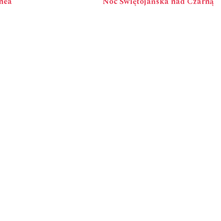
nea
Noc Świętojańska nad Czarną