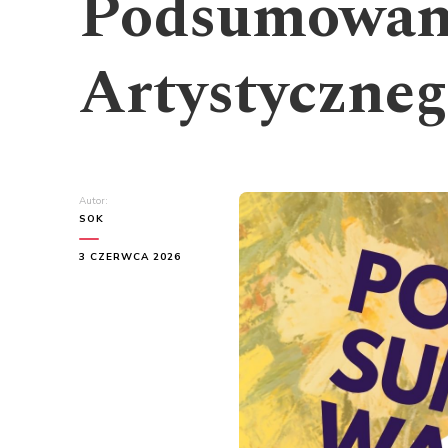
Podsumowan
Artystyczneg
Autor:
SOK
3 CZERWCA 2026