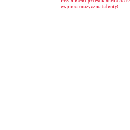
Przed nami przesłuchania do E
wpisy
wspiera muzyczne talenty!