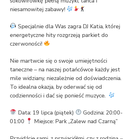
sokowirówkę pełną muzyki, tańca i
niesamowitej zabawy!
Specjalnie dla Was zagra DJ Katia, której
energetyczne hity rozgrzeją parkiet do
czerwoności!
Nie martwcie się o swoje umiejętności
taneczne – na naszej potańcówce każdy jest
mile widziany, niezależnie od doświadczenia.
To idealna okazja, by oderwać się od
codzienności i dać się ponieść muzyce.
Data: 19 lipca (piątek)
Godzina: 20:00-
01:00
Miejsce: Park „Zalew nad Czarną”
Przyjdźcie sami, z przyjaciółmi, czy z rodziną –