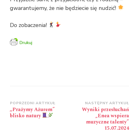
gwarantujemy, że nie będziecie się nudzić!
Do zobaczenia!
Drukuj
Zobacz
POPRZEDNI ARTYKUŁ
NASTĘPNY ARTYKUŁ
,,Prażymy Ażurem”
Wyniki przesłuchań
wpisy
blisko natury
„Enea wspiera
muzyczne talenty”
15.07.2024