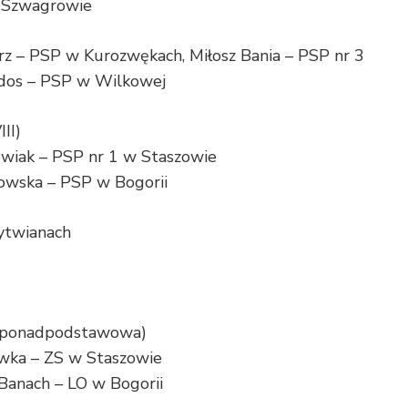
 w Szwagrowie
arz – PSP w Kurozwękach, Miłosz Bania – PSP nr 3
odos – PSP w Wilkowej
III)
wiak – PSP nr 1 w Staszowie
owska – PSP w Bogorii
ytwianach
oła ponadpodstawowa)
ewka – ZS w Staszowie
 Banach – LO w Bogorii