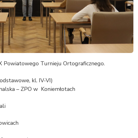
X Powiatowego Turnieju Ortograficznego.
 podstawowe, kl. IV-VI)
omalska – ZPO w Koniemłotach
ali
kowicach