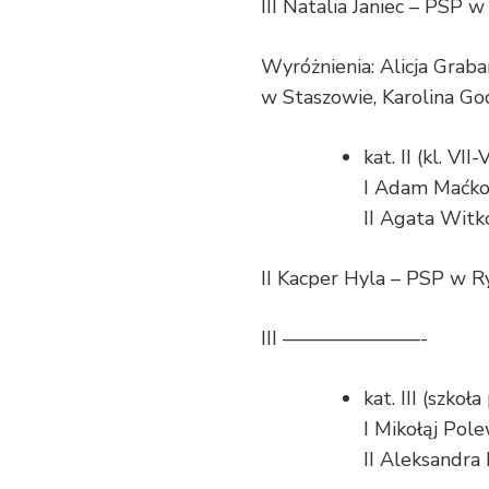
III Natalia Janiec – PSP
Wyróżnienia: Alicja Grab
w Staszowie, Karolina G
kat. II (kl. VII-V
I Adam Maćko
II Agata Witk
II Kacper Hyla – PSP w R
III ———————-
kat. III (szk
I Mikołąj Pol
II Aleksandra