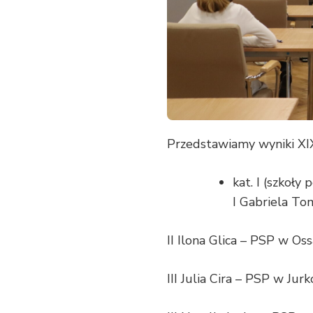
Przedstawiamy wyniki XI
kat. I (szkoły
I Gabriela T
II Ilona Glica – PSP w Oss
III Julia Cira – PSP w Jur