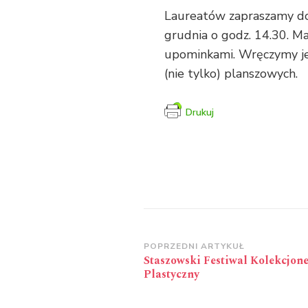
Laureatów zapraszamy d
grudnia o godz. 14.30. 
upominkami. Wręczymy je
(nie tylko) planszowych.
Drukuj
Zobacz
POPRZEDNI ARTYKUŁ
Staszowski Festiwal Kolekcjone
wpisy
Plastyczny