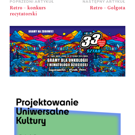
Zobacz
POPRZEDNI ARTYKUŁ
NASTĘPNY ARTYKUŁ
Retro – konkurs
Retro – Golgota
wpisy
recytatorski