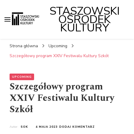
STASZOWSKI
OŚRODEK
KULTURY
Strona główna
Upcoming
Szczegółowy program XXIV Festiwalu Kultury Szkół
UPCOMING
Szczegółowy program
XXIV Festiwalu Kultury
Szkół
DO
Autor:
SOK
4 MAJA 2023
DODAJ KOMENTARZ
SZCZEGÓŁOWY