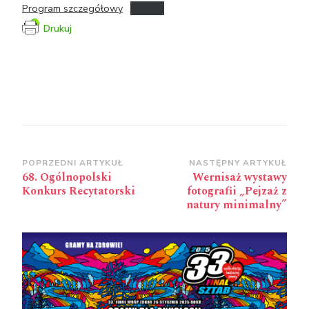
Program szczegółowy
Pobierz
Drukuj
Zobacz
POPRZEDNI ARTYKUŁ
NASTĘPNY ARTYKUŁ
68. Ogólnopolski
Wernisaż wystawy
wpisy
Konkurs Recytatorski
fotografii „Pejzaż z
natury minimalny”