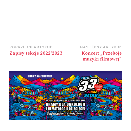
Zobacz
POPRZEDNI ARTYKUŁ
NASTĘPNY ARTYKUŁ
Zapisy sekcje 2022/2023
Koncert „Przeboje
wpisy
muzyki filmowej”