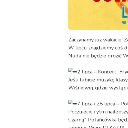
Zaczynamy już wakacje! Za
W lipcu znajdziemy coś d
Nuda nie będzie grozić Wa
2 lipca – Koncert „Fr
Jeśli lubicie muzykę klas
Wiśniowej, gdzie wystąp
7 lipca i 28 lipca – 
Poczujecie rytm najlepsz
Czarną”. Potańcówka będ
zapewni Wam DJ KATIA.