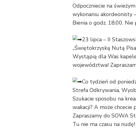
Odpoczniecie na świeżym p
wykonaniu akordeonisty –
Bienia o godz. 18:00. Nie 
23 lipca – II Staszo
„Świętokrzyską Nutą Pisa
Wystąpią dla Was kapele 
województwa! Zapraszamy
Co tydzień od ponied
Strefa Odkrywania, Wyobr
Szukacie sposobu na krea
wakacji? A może chcecie 
Zapraszamy do SOWA Stas
Tu nie ma czasu na nudę!