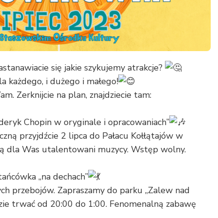
stanawiacie się jakie szykujemy atrakcje?
la każdego, i dużego i małego!
m. Zerknijcie na plan, znajdziecie tam:
yderyk Chopin w oryginale i opracowaniach”
yczną przyjdźcie 2 lipca do Pałacu Kołłątajów w
ią dla Was utalentowani muzycy. Wstęp wolny.
Potańcówka „na dechach”
ych przebojów. Zapraszamy do parku „Zalew nad
zie trwać od 20:00 do 1:00. Fenomenalną zabawę