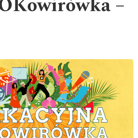
SOKowirówka –